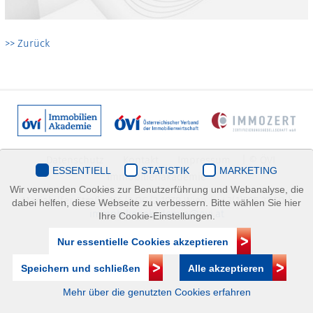
>> Zurück
Datenschutz
Kontakt
Impressum
| © ÖVI
ESSENTIELL
STATISTIK
MARKETING
Immobilienakademie
Wir verwenden Cookies zur Benutzerführung und Webanalyse, die
Mariahilfer Straße 116/2.OG/2 1070 Wien | +43(1)505 32 50 |
dabei helfen, diese Webseite zu verbessern. Bitte wählen Sie hier
immobilienakademie@ovi.at
Ihre Cookie-Einstellungen.
Nur essentielle Cookies akzeptieren
Speichern und schließen
Alle akzeptieren
Mehr über die genutzten Cookies erfahren