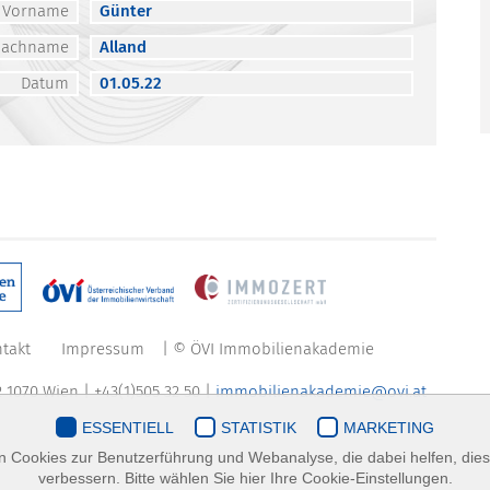
Vorname
Günter
Nachname
Alland
Datum
01.05.22
takt
Impressum
| © ÖVI Immobilienakademie
 1070 Wien | +43(1)505 32 50 |
immobilienakademie@ovi.at
ESSENTIELL
STATISTIK
MARKETING
 Cookies zur Benutzerführung und Webanalyse, die dabei helfen, die
verbessern. Bitte wählen Sie hier Ihre Cookie-Einstellungen.