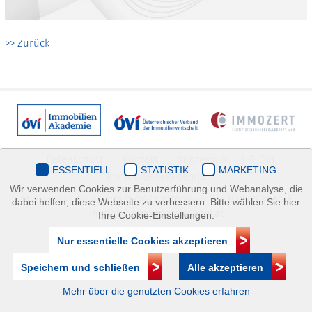
>> Zurück
Datenschutz
Kontakt
Impressum
| © ÖVI
ESSENTIELL
STATISTIK
MARKETING
Immobilienakademie
Wir verwenden Cookies zur Benutzerführung und Webanalyse, die
Mariahilfer Straße 116/2.OG/2 1070 Wien | +43(1)505 32 50 |
dabei helfen, diese Webseite zu verbessern. Bitte wählen Sie hier
immobilienakademie@ovi.at
Ihre Cookie-Einstellungen.
Nur essentielle Cookies akzeptieren
Speichern und schließen
Alle akzeptieren
Mehr über die genutzten Cookies erfahren