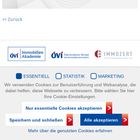
>> Zurück
Datenschutz
Kontakt
Impressum
| © ÖVI
ESSENTIELL
STATISTIK
MARKETING
Immobilienakademie
Wir verwenden Cookies zur Benutzerführung und Webanalyse, die
Mariahilfer Straße 116/2.OG/2 1070 Wien | +43(1)505 32 50 |
dabei helfen, diese Webseite zu verbessern. Bitte wählen Sie hier
immobilienakademie@ovi.at
Ihre Cookie-Einstellungen.
Nur essentielle Cookies akzeptieren
Speichern und schließen
Alle akzeptieren
Mehr über die genutzten Cookies erfahren