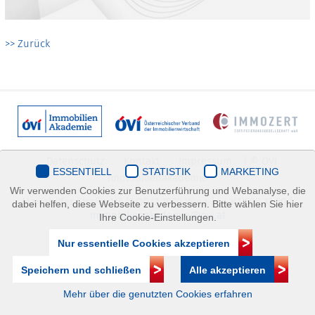
>> Zurück
Datenschutz
Kontakt
Impressum
| © ÖVI
ESSENTIELL
STATISTIK
MARKETING
Immobilienakademie
Wir verwenden Cookies zur Benutzerführung und Webanalyse, die
Mariahilfer Straße 116/2.OG/2 1070 Wien | +43(1)505 32 50 |
dabei helfen, diese Webseite zu verbessern. Bitte wählen Sie hier
immobilienakademie@ovi.at
Ihre Cookie-Einstellungen.
Nur essentielle Cookies akzeptieren
Speichern und schließen
Alle akzeptieren
Mehr über die genutzten Cookies erfahren