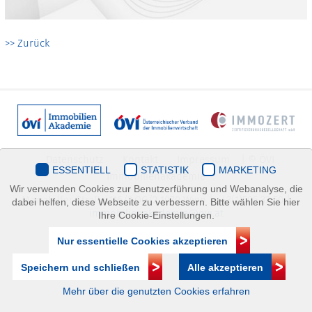
>> Zurück
Datenschutz
Kontakt
Impressum
| © ÖVI
ESSENTIELL
STATISTIK
MARKETING
Immobilienakademie
Wir verwenden Cookies zur Benutzerführung und Webanalyse, die
Mariahilfer Straße 116/2.OG/2 1070 Wien | +43(1)505 32 50 |
dabei helfen, diese Webseite zu verbessern. Bitte wählen Sie hier
immobilienakademie@ovi.at
Ihre Cookie-Einstellungen.
Nur essentielle Cookies akzeptieren
Speichern und schließen
Alle akzeptieren
Mehr über die genutzten Cookies erfahren