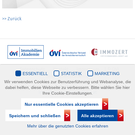
>> Zurück
Datenschutz
Kontakt
Impressum
| © ÖVI
ESSENTIELL
STATISTIK
MARKETING
Immobilienakademie
Wir verwenden Cookies zur Benutzerführung und Webanalyse, die
Mariahilfer Straße 116/2.OG/2 1070 Wien | +43(1)505 32 50 |
dabei helfen, diese Webseite zu verbessern. Bitte wählen Sie hier
immobilienakademie@ovi.at
Ihre Cookie-Einstellungen.
Nur essentielle Cookies akzeptieren
Speichern und schließen
Alle akzeptieren
Mehr über die genutzten Cookies erfahren