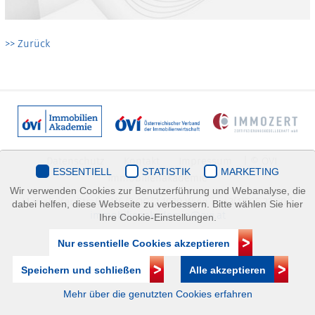
>> Zurück
Datenschutz
Kontakt
Impressum
| © ÖVI
ESSENTIELL
STATISTIK
MARKETING
Immobilienakademie
Wir verwenden Cookies zur Benutzerführung und Webanalyse, die
Mariahilfer Straße 116/2.OG/2 1070 Wien | +43(1)505 32 50 |
dabei helfen, diese Webseite zu verbessern. Bitte wählen Sie hier
immobilienakademie@ovi.at
Ihre Cookie-Einstellungen.
Nur essentielle Cookies akzeptieren
Speichern und schließen
Alle akzeptieren
Mehr über die genutzten Cookies erfahren