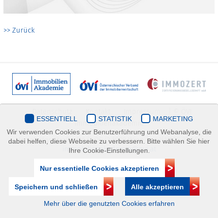
>> Zurück
Datenschutz
Kontakt
Impressum
| © ÖVI
ESSENTIELL
STATISTIK
MARKETING
Immobilienakademie
Wir verwenden Cookies zur Benutzerführung und Webanalyse, die
Mariahilfer Straße 116/2.OG/2 1070 Wien | +43(1)505 32 50 |
dabei helfen, diese Webseite zu verbessern. Bitte wählen Sie hier
immobilienakademie@ovi.at
Ihre Cookie-Einstellungen.
Nur essentielle Cookies akzeptieren
Speichern und schließen
Alle akzeptieren
Mehr über die genutzten Cookies erfahren