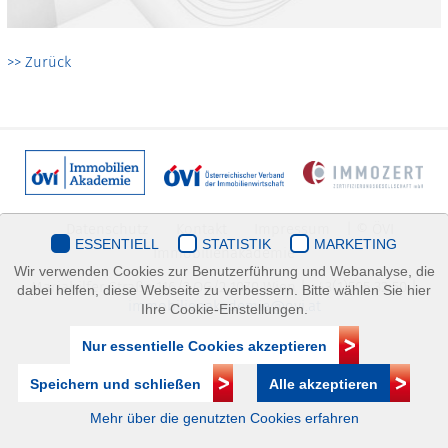
>> Zurück
Datenschutz
Kontakt
Impressum
| © ÖVI
ESSENTIELL
STATISTIK
MARKETING
Immobilienakademie
Wir verwenden Cookies zur Benutzerführung und Webanalyse, die
Mariahilfer Straße 116/2.OG/2 1070 Wien | +43(1)505 32 50 |
dabei helfen, diese Webseite zu verbessern. Bitte wählen Sie hier
immobilienakademie@ovi.at
Ihre Cookie-Einstellungen.
Nur essentielle Cookies akzeptieren
Speichern und schließen
Alle akzeptieren
Mehr über die genutzten Cookies erfahren