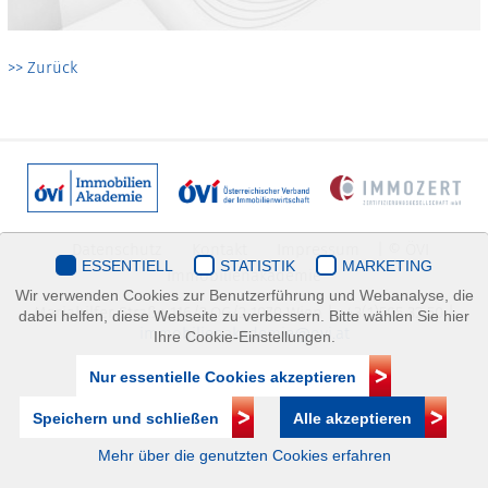
>> Zurück
Datenschutz
Kontakt
Impressum
| © ÖVI
ESSENTIELL
STATISTIK
MARKETING
Immobilienakademie
Wir verwenden Cookies zur Benutzerführung und Webanalyse, die
Mariahilfer Straße 116/2.OG/2 1070 Wien | +43(1)505 32 50 |
dabei helfen, diese Webseite zu verbessern. Bitte wählen Sie hier
immobilienakademie@ovi.at
Ihre Cookie-Einstellungen.
Nur essentielle Cookies akzeptieren
Speichern und schließen
Alle akzeptieren
Mehr über die genutzten Cookies erfahren