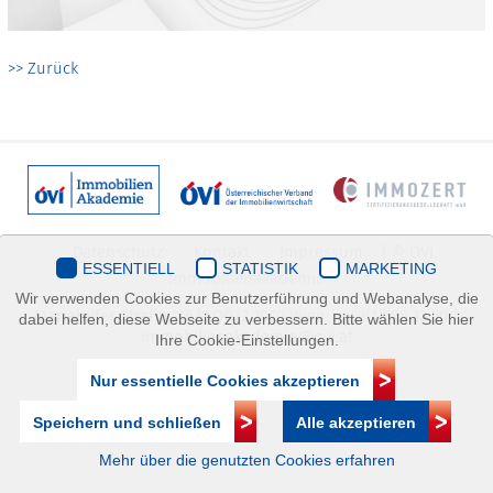
>> Zurück
Datenschutz
Kontakt
Impressum
| © ÖVI
ESSENTIELL
STATISTIK
MARKETING
Immobilienakademie
Wir verwenden Cookies zur Benutzerführung und Webanalyse, die
Mariahilfer Straße 116/2.OG/2 1070 Wien | +43(1)505 32 50 |
dabei helfen, diese Webseite zu verbessern. Bitte wählen Sie hier
immobilienakademie@ovi.at
Ihre Cookie-Einstellungen.
Nur essentielle Cookies akzeptieren
Speichern und schließen
Alle akzeptieren
Mehr über die genutzten Cookies erfahren