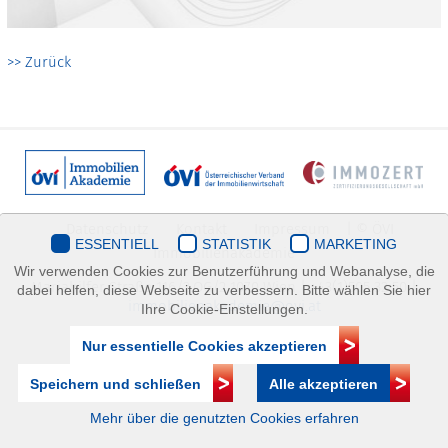
>> Zurück
Datenschutz
Kontakt
Impressum
| © ÖVI
ESSENTIELL
STATISTIK
MARKETING
Immobilienakademie
Wir verwenden Cookies zur Benutzerführung und Webanalyse, die
Mariahilfer Straße 116/2.OG/2 1070 Wien | +43(1)505 32 50 |
dabei helfen, diese Webseite zu verbessern. Bitte wählen Sie hier
immobilienakademie@ovi.at
Ihre Cookie-Einstellungen.
Nur essentielle Cookies akzeptieren
Speichern und schließen
Alle akzeptieren
Mehr über die genutzten Cookies erfahren