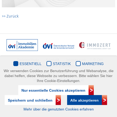
>> Zurück
Datenschutz
Kontakt
Impressum
| © ÖVI
ESSENTIELL
STATISTIK
MARKETING
Immobilienakademie
Wir verwenden Cookies zur Benutzerführung und Webanalyse, die
Mariahilfer Straße 116/2.OG/2 1070 Wien | +43(1)505 32 50 |
dabei helfen, diese Webseite zu verbessern. Bitte wählen Sie hier
immobilienakademie@ovi.at
Ihre Cookie-Einstellungen.
Nur essentielle Cookies akzeptieren
Speichern und schließen
Alle akzeptieren
Mehr über die genutzten Cookies erfahren