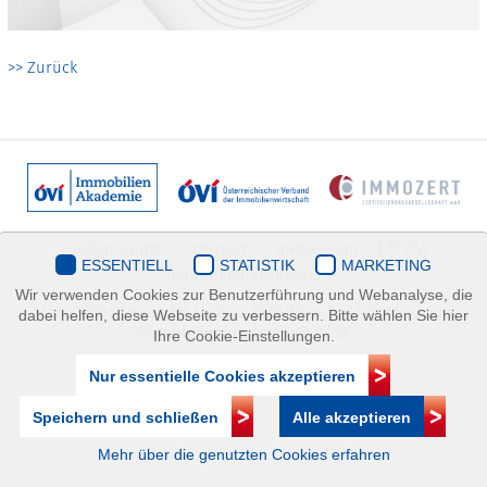
>> Zurück
Datenschutz
Kontakt
Impressum
| © ÖVI
ESSENTIELL
STATISTIK
MARKETING
Immobilienakademie
Wir verwenden Cookies zur Benutzerführung und Webanalyse, die
Mariahilfer Straße 116/2.OG/2 1070 Wien | +43(1)505 32 50 |
dabei helfen, diese Webseite zu verbessern. Bitte wählen Sie hier
immobilienakademie@ovi.at
Ihre Cookie-Einstellungen.
Nur essentielle Cookies akzeptieren
Speichern und schließen
Alle akzeptieren
Mehr über die genutzten Cookies erfahren