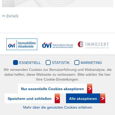
>> Zurück
Datenschutz
Kontakt
Impressum
| © ÖVI
ESSENTIELL
STATISTIK
MARKETING
Immobilienakademie
Wir verwenden Cookies zur Benutzerführung und Webanalyse, die
Mariahilfer Straße 116/2.OG/2 1070 Wien | +43(1)505 32 50 |
dabei helfen, diese Webseite zu verbessern. Bitte wählen Sie hier
immobilienakademie@ovi.at
Ihre Cookie-Einstellungen.
Nur essentielle Cookies akzeptieren
Speichern und schließen
Alle akzeptieren
Mehr über die genutzten Cookies erfahren