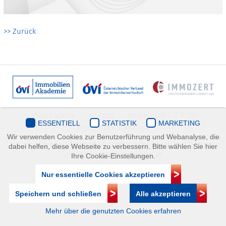
>> Zurück
Datenschutz
Kontakt
Impressum
| © ÖVI
ESSENTIELL
STATISTIK
MARKETING
Immobilienakademie
Wir verwenden Cookies zur Benutzerführung und Webanalyse, die
Mariahilfer Straße 116/2.OG/2 1070 Wien | +43(1)505 32 50 |
dabei helfen, diese Webseite zu verbessern. Bitte wählen Sie hier
immobilienakademie@ovi.at
Ihre Cookie-Einstellungen.
Nur essentielle Cookies akzeptieren
Speichern und schließen
Alle akzeptieren
Mehr über die genutzten Cookies erfahren