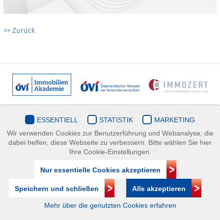
>> Zurück
Datenschutz
Kontakt
Impressum
| © ÖVI
ESSENTIELL
STATISTIK
MARKETING
Immobilienakademie
Wir verwenden Cookies zur Benutzerführung und Webanalyse, die
Mariahilfer Straße 116/2.OG/2 1070 Wien | +43(1)505 32 50 |
dabei helfen, diese Webseite zu verbessern. Bitte wählen Sie hier
immobilienakademie@ovi.at
Ihre Cookie-Einstellungen.
Nur essentielle Cookies akzeptieren
Speichern und schließen
Alle akzeptieren
Mehr über die genutzten Cookies erfahren