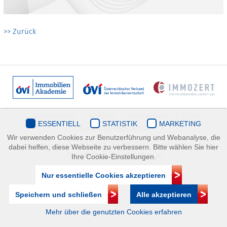
>> Zurück
Datenschutz
Kontakt
Impressum
| © ÖVI
ESSENTIELL
STATISTIK
MARKETING
Immobilienakademie
Wir verwenden Cookies zur Benutzerführung und Webanalyse, die
Mariahilfer Straße 116/2.OG/2 1070 Wien | +43(1)505 32 50 |
dabei helfen, diese Webseite zu verbessern. Bitte wählen Sie hier
immobilienakademie@ovi.at
Ihre Cookie-Einstellungen.
Nur essentielle Cookies akzeptieren
Speichern und schließen
Alle akzeptieren
Mehr über die genutzten Cookies erfahren