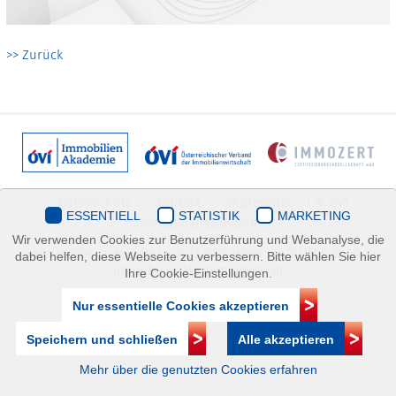
>> Zurück
Datenschutz
Kontakt
Impressum
| © ÖVI
ESSENTIELL
STATISTIK
MARKETING
Immobilienakademie
Wir verwenden Cookies zur Benutzerführung und Webanalyse, die
Mariahilfer Straße 116/2.OG/2 1070 Wien | +43(1)505 32 50 |
dabei helfen, diese Webseite zu verbessern. Bitte wählen Sie hier
immobilienakademie@ovi.at
Ihre Cookie-Einstellungen.
Nur essentielle Cookies akzeptieren
Speichern und schließen
Alle akzeptieren
Mehr über die genutzten Cookies erfahren