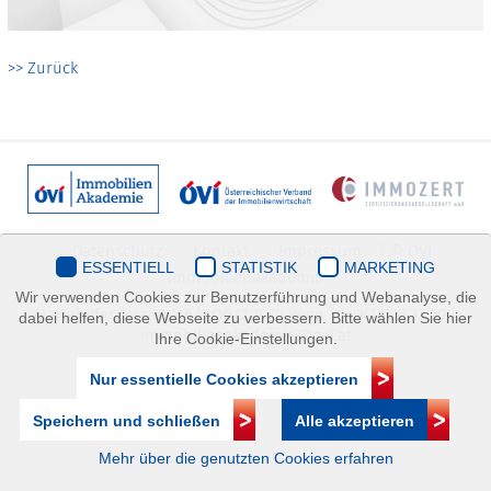
>> Zurück
Datenschutz
Kontakt
Impressum
| © ÖVI
ESSENTIELL
STATISTIK
MARKETING
Immobilienakademie
Wir verwenden Cookies zur Benutzerführung und Webanalyse, die
Mariahilfer Straße 116/2.OG/2 1070 Wien | +43(1)505 32 50 |
dabei helfen, diese Webseite zu verbessern. Bitte wählen Sie hier
immobilienakademie@ovi.at
Ihre Cookie-Einstellungen.
Nur essentielle Cookies akzeptieren
Speichern und schließen
Alle akzeptieren
Mehr über die genutzten Cookies erfahren