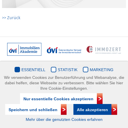
>> Zurück
Datenschutz
Kontakt
Impressum
| © ÖVI
ESSENTIELL
STATISTIK
MARKETING
Immobilienakademie
Wir verwenden Cookies zur Benutzerführung und Webanalyse, die
Mariahilfer Straße 116/2.OG/2 1070 Wien | +43(1)505 32 50 |
dabei helfen, diese Webseite zu verbessern. Bitte wählen Sie hier
immobilienakademie@ovi.at
Ihre Cookie-Einstellungen.
Nur essentielle Cookies akzeptieren
Speichern und schließen
Alle akzeptieren
Mehr über die genutzten Cookies erfahren