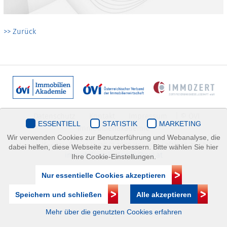
>> Zurück
Datenschutz
Kontakt
Impressum
| © ÖVI
ESSENTIELL
STATISTIK
MARKETING
Immobilienakademie
Wir verwenden Cookies zur Benutzerführung und Webanalyse, die
Mariahilfer Straße 116/2.OG/2 1070 Wien | +43(1)505 32 50 |
dabei helfen, diese Webseite zu verbessern. Bitte wählen Sie hier
immobilienakademie@ovi.at
Ihre Cookie-Einstellungen.
Nur essentielle Cookies akzeptieren
Speichern und schließen
Alle akzeptieren
Mehr über die genutzten Cookies erfahren