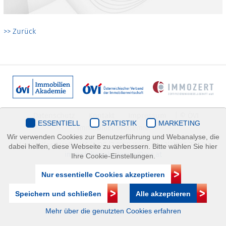
>> Zurück
Datenschutz
Kontakt
Impressum
| © ÖVI
ESSENTIELL
STATISTIK
MARKETING
Immobilienakademie
Wir verwenden Cookies zur Benutzerführung und Webanalyse, die
Mariahilfer Straße 116/2.OG/2 1070 Wien | +43(1)505 32 50 |
dabei helfen, diese Webseite zu verbessern. Bitte wählen Sie hier
immobilienakademie@ovi.at
Ihre Cookie-Einstellungen.
Nur essentielle Cookies akzeptieren
Speichern und schließen
Alle akzeptieren
Mehr über die genutzten Cookies erfahren