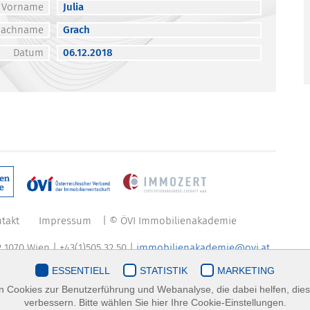
Vorname
Julia
Nachname
Grach
Datum
06.12.2018
takt
Impressum
| © ÖVI Immobilienakademie
 1070 Wien | +43(1)505 32 50 |
immobilienakademie@ovi.at
ESSENTIELL
STATISTIK
MARKETING
 Cookies zur Benutzerführung und Webanalyse, die dabei helfen, die
verbessern. Bitte wählen Sie hier Ihre Cookie-Einstellungen.