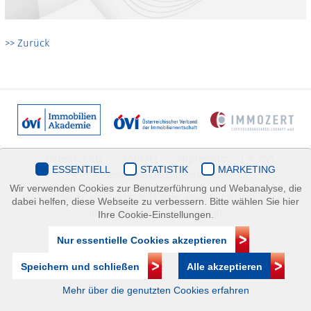
>> Zurück
Datenschutz
Kontakt
Impressum
| © ÖVI
ESSENTIELL
STATISTIK
MARKETING
Immobilienakademie
Wir verwenden Cookies zur Benutzerführung und Webanalyse, die
Mariahilfer Straße 116/2.OG/2 1070 Wien | +43(1)505 32 50 |
dabei helfen, diese Webseite zu verbessern. Bitte wählen Sie hier
immobilienakademie@ovi.at
Ihre Cookie-Einstellungen.
Nur essentielle Cookies akzeptieren
Speichern und schließen
Alle akzeptieren
Mehr über die genutzten Cookies erfahren