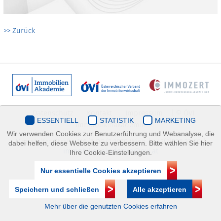
>> Zurück
Datenschutz
Kontakt
Impressum
| © ÖVI
ESSENTIELL
STATISTIK
MARKETING
Immobilienakademie
Wir verwenden Cookies zur Benutzerführung und Webanalyse, die
Mariahilfer Straße 116/2.OG/2 1070 Wien | +43(1)505 32 50 |
dabei helfen, diese Webseite zu verbessern. Bitte wählen Sie hier
immobilienakademie@ovi.at
Ihre Cookie-Einstellungen.
Nur essentielle Cookies akzeptieren
Speichern und schließen
Alle akzeptieren
Mehr über die genutzten Cookies erfahren