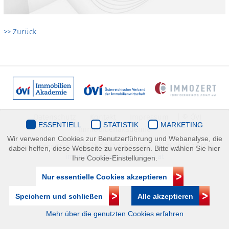
>> Zurück
Datenschutz
Kontakt
Impressum
| © ÖVI
ESSENTIELL
STATISTIK
MARKETING
Immobilienakademie
Wir verwenden Cookies zur Benutzerführung und Webanalyse, die
Mariahilfer Straße 116/2.OG/2 1070 Wien | +43(1)505 32 50 |
dabei helfen, diese Webseite zu verbessern. Bitte wählen Sie hier
immobilienakademie@ovi.at
Ihre Cookie-Einstellungen.
Nur essentielle Cookies akzeptieren
Speichern und schließen
Alle akzeptieren
Mehr über die genutzten Cookies erfahren