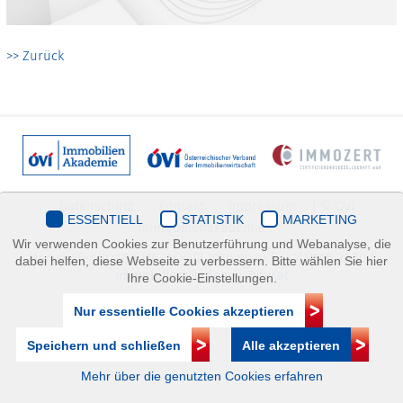
>> Zurück
Datenschutz
Kontakt
Impressum
| © ÖVI
ESSENTIELL
STATISTIK
MARKETING
Immobilienakademie
Wir verwenden Cookies zur Benutzerführung und Webanalyse, die
Mariahilfer Straße 116/2.OG/2 1070 Wien | +43(1)505 32 50 |
dabei helfen, diese Webseite zu verbessern. Bitte wählen Sie hier
immobilienakademie@ovi.at
Ihre Cookie-Einstellungen.
Nur essentielle Cookies akzeptieren
Speichern und schließen
Alle akzeptieren
Mehr über die genutzten Cookies erfahren