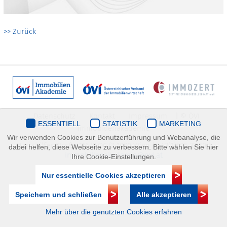
>> Zurück
Datenschutz
Kontakt
Impressum
| © ÖVI
ESSENTIELL
STATISTIK
MARKETING
Immobilienakademie
Wir verwenden Cookies zur Benutzerführung und Webanalyse, die
Mariahilfer Straße 116/2.OG/2 1070 Wien | +43(1)505 32 50 |
dabei helfen, diese Webseite zu verbessern. Bitte wählen Sie hier
immobilienakademie@ovi.at
Ihre Cookie-Einstellungen.
Nur essentielle Cookies akzeptieren
Speichern und schließen
Alle akzeptieren
Mehr über die genutzten Cookies erfahren