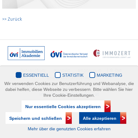
>> Zurück
Datenschutz
Kontakt
Impressum
| © ÖVI
ESSENTIELL
STATISTIK
MARKETING
Immobilienakademie
Wir verwenden Cookies zur Benutzerführung und Webanalyse, die
Mariahilfer Straße 116/2.OG/2 1070 Wien | +43(1)505 32 50 |
dabei helfen, diese Webseite zu verbessern. Bitte wählen Sie hier
immobilienakademie@ovi.at
Ihre Cookie-Einstellungen.
Nur essentielle Cookies akzeptieren
Speichern und schließen
Alle akzeptieren
Mehr über die genutzten Cookies erfahren