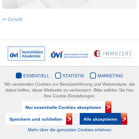
>> Zurück
Datenschutz
Kontakt
Impressum
| © ÖVI
ESSENTIELL
STATISTIK
MARKETING
Immobilienakademie
Wir verwenden Cookies zur Benutzerführung und Webanalyse, die
Mariahilfer Straße 116/2.OG/2 1070 Wien | +43(1)505 32 50 |
dabei helfen, diese Webseite zu verbessern. Bitte wählen Sie hier
immobilienakademie@ovi.at
Ihre Cookie-Einstellungen.
Nur essentielle Cookies akzeptieren
Speichern und schließen
Alle akzeptieren
Mehr über die genutzten Cookies erfahren