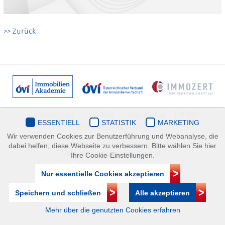
>> Zurück
Datenschutz
Kontakt
Impressum
| © ÖVI
ESSENTIELL
STATISTIK
MARKETING
Immobilienakademie
Wir verwenden Cookies zur Benutzerführung und Webanalyse, die
Mariahilfer Straße 116/2.OG/2 1070 Wien | +43(1)505 32 50 |
dabei helfen, diese Webseite zu verbessern. Bitte wählen Sie hier
immobilienakademie@ovi.at
Ihre Cookie-Einstellungen.
Nur essentielle Cookies akzeptieren
Speichern und schließen
Alle akzeptieren
Mehr über die genutzten Cookies erfahren