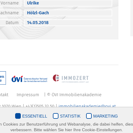
Vorname
Ulrike
Nachname
Hölzl-Gach
Datum
14.05.2018
takt
Impressum
| © ÖVI Immobilienakademie
 1070 Wien | +43(1)505 32 50 |
immobilienakademie@ovi.at
ESSENTIELL
STATISTIK
MARKETING
 Cookies zur Benutzerführung und Webanalyse, die dabei helfen, die
verbessern. Bitte wählen Sie hier Ihre Cookie-Einstellungen.