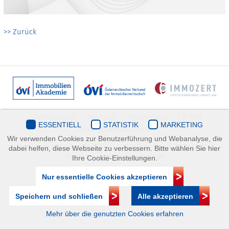
>> Zurück
Datenschutz
Kontakt
Impressum
| © ÖVI
ESSENTIELL
STATISTIK
MARKETING
Immobilienakademie
Wir verwenden Cookies zur Benutzerführung und Webanalyse, die
Mariahilfer Straße 116/2.OG/2 1070 Wien | +43(1)505 32 50 |
dabei helfen, diese Webseite zu verbessern. Bitte wählen Sie hier
immobilienakademie@ovi.at
Ihre Cookie-Einstellungen.
Nur essentielle Cookies akzeptieren
Speichern und schließen
Alle akzeptieren
Mehr über die genutzten Cookies erfahren