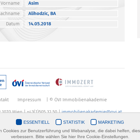
Vorname
Asim
Nachname
Alihodzic, BA
Datum
14.05.2018
takt
Impressum
| © ÖVI Immobilienakademie
 1070 Wien | +43(1)505 32 50 |
immobilienakademie@ovi.at
ESSENTIELL
STATISTIK
MARKETING
 Cookies zur Benutzerführung und Webanalyse, die dabei helfen, die
verbessern. Bitte wählen Sie hier Ihre Cookie-Einstellungen.