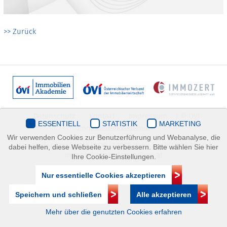
>> Zurück
Datenschutz
Kontakt
Impressum
| © ÖVI
ESSENTIELL
STATISTIK
MARKETING
Immobilienakademie
Wir verwenden Cookies zur Benutzerführung und Webanalyse, die
Mariahilfer Straße 116/2.OG/2 1070 Wien | +43(1)505 32 50 |
dabei helfen, diese Webseite zu verbessern. Bitte wählen Sie hier
immobilienakademie@ovi.at
Ihre Cookie-Einstellungen.
Nur essentielle Cookies akzeptieren
Speichern und schließen
Alle akzeptieren
Mehr über die genutzten Cookies erfahren