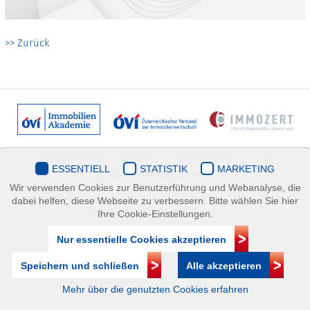
>> Zurück
Datenschutz
Kontakt
Impressum
| © ÖVI
ESSENTIELL
STATISTIK
MARKETING
Immobilienakademie
Wir verwenden Cookies zur Benutzerführung und Webanalyse, die
Mariahilfer Straße 116/2.OG/2 1070 Wien | +43(1)505 32 50 |
dabei helfen, diese Webseite zu verbessern. Bitte wählen Sie hier
immobilienakademie@ovi.at
Ihre Cookie-Einstellungen.
Nur essentielle Cookies akzeptieren
Speichern und schließen
Alle akzeptieren
Mehr über die genutzten Cookies erfahren