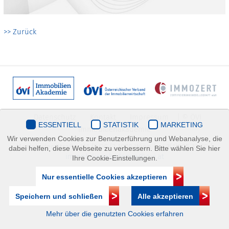
>> Zurück
Datenschutz
Kontakt
Impressum
| © ÖVI
ESSENTIELL
STATISTIK
MARKETING
Immobilienakademie
Wir verwenden Cookies zur Benutzerführung und Webanalyse, die
Mariahilfer Straße 116/2.OG/2 1070 Wien | +43(1)505 32 50 |
dabei helfen, diese Webseite zu verbessern. Bitte wählen Sie hier
immobilienakademie@ovi.at
Ihre Cookie-Einstellungen.
Nur essentielle Cookies akzeptieren
Speichern und schließen
Alle akzeptieren
Mehr über die genutzten Cookies erfahren