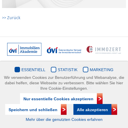
>> Zurück
Datenschutz
Kontakt
Impressum
| © ÖVI
ESSENTIELL
STATISTIK
MARKETING
Immobilienakademie
Wir verwenden Cookies zur Benutzerführung und Webanalyse, die
Mariahilfer Straße 116/2.OG/2 1070 Wien | +43(1)505 32 50 |
dabei helfen, diese Webseite zu verbessern. Bitte wählen Sie hier
immobilienakademie@ovi.at
Ihre Cookie-Einstellungen.
Nur essentielle Cookies akzeptieren
Speichern und schließen
Alle akzeptieren
Mehr über die genutzten Cookies erfahren