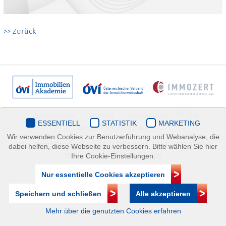
>> Zurück
Datenschutz
Kontakt
Impressum
| © ÖVI
ESSENTIELL
STATISTIK
MARKETING
Immobilienakademie
Wir verwenden Cookies zur Benutzerführung und Webanalyse, die
Mariahilfer Straße 116/2.OG/2 1070 Wien | +43(1)505 32 50 |
dabei helfen, diese Webseite zu verbessern. Bitte wählen Sie hier
immobilienakademie@ovi.at
Ihre Cookie-Einstellungen.
Nur essentielle Cookies akzeptieren
Speichern und schließen
Alle akzeptieren
Mehr über die genutzten Cookies erfahren