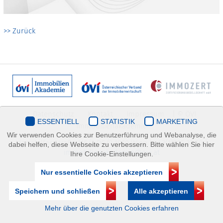
>> Zurück
Datenschutz
Kontakt
Impressum
| © ÖVI
ESSENTIELL
STATISTIK
MARKETING
Immobilienakademie
Wir verwenden Cookies zur Benutzerführung und Webanalyse, die
Mariahilfer Straße 116/2.OG/2 1070 Wien | +43(1)505 32 50 |
dabei helfen, diese Webseite zu verbessern. Bitte wählen Sie hier
immobilienakademie@ovi.at
Ihre Cookie-Einstellungen.
Nur essentielle Cookies akzeptieren
Speichern und schließen
Alle akzeptieren
Mehr über die genutzten Cookies erfahren