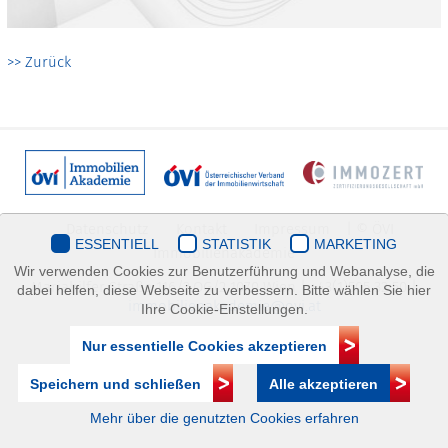
>> Zurück
Datenschutz
Kontakt
Impressum
| © ÖVI
ESSENTIELL
STATISTIK
MARKETING
Immobilienakademie
Wir verwenden Cookies zur Benutzerführung und Webanalyse, die
Mariahilfer Straße 116/2.OG/2 1070 Wien | +43(1)505 32 50 |
dabei helfen, diese Webseite zu verbessern. Bitte wählen Sie hier
immobilienakademie@ovi.at
Ihre Cookie-Einstellungen.
Nur essentielle Cookies akzeptieren
Speichern und schließen
Alle akzeptieren
Mehr über die genutzten Cookies erfahren