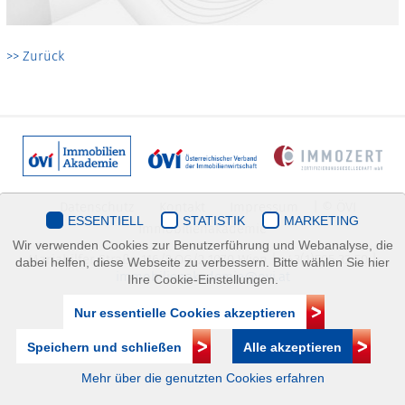
>> Zurück
Datenschutz
Kontakt
Impressum
| © ÖVI
ESSENTIELL
STATISTIK
MARKETING
Immobilienakademie
Wir verwenden Cookies zur Benutzerführung und Webanalyse, die
Mariahilfer Straße 116/2.OG/2 1070 Wien | +43(1)505 32 50 |
dabei helfen, diese Webseite zu verbessern. Bitte wählen Sie hier
immobilienakademie@ovi.at
Ihre Cookie-Einstellungen.
Nur essentielle Cookies akzeptieren
Speichern und schließen
Alle akzeptieren
Mehr über die genutzten Cookies erfahren