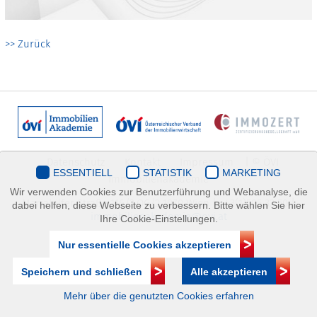
>> Zurück
Datenschutz
Kontakt
Impressum
| © ÖVI
ESSENTIELL
STATISTIK
MARKETING
Immobilienakademie
Wir verwenden Cookies zur Benutzerführung und Webanalyse, die
Mariahilfer Straße 116/2.OG/2 1070 Wien | +43(1)505 32 50 |
dabei helfen, diese Webseite zu verbessern. Bitte wählen Sie hier
immobilienakademie@ovi.at
Ihre Cookie-Einstellungen.
Nur essentielle Cookies akzeptieren
Speichern und schließen
Alle akzeptieren
Mehr über die genutzten Cookies erfahren