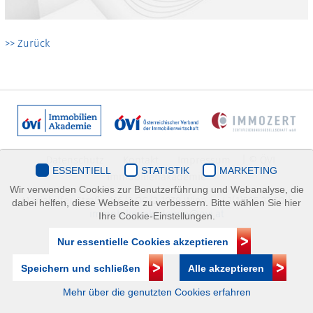
>> Zurück
Datenschutz
Kontakt
Impressum
| © ÖVI
ESSENTIELL
STATISTIK
MARKETING
Immobilienakademie
Wir verwenden Cookies zur Benutzerführung und Webanalyse, die
Mariahilfer Straße 116/2.OG/2 1070 Wien | +43(1)505 32 50 |
dabei helfen, diese Webseite zu verbessern. Bitte wählen Sie hier
immobilienakademie@ovi.at
Ihre Cookie-Einstellungen.
Nur essentielle Cookies akzeptieren
Speichern und schließen
Alle akzeptieren
Mehr über die genutzten Cookies erfahren