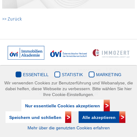
>> Zurück
Datenschutz
Kontakt
Impressum
| © ÖVI
ESSENTIELL
STATISTIK
MARKETING
Immobilienakademie
Wir verwenden Cookies zur Benutzerführung und Webanalyse, die
Mariahilfer Straße 116/2.OG/2 1070 Wien | +43(1)505 32 50 |
dabei helfen, diese Webseite zu verbessern. Bitte wählen Sie hier
immobilienakademie@ovi.at
Ihre Cookie-Einstellungen.
Nur essentielle Cookies akzeptieren
Speichern und schließen
Alle akzeptieren
Mehr über die genutzten Cookies erfahren