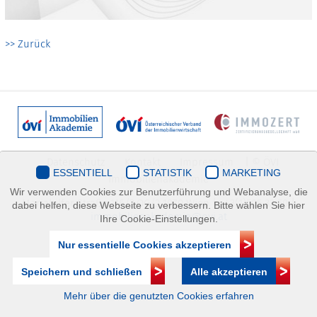
>> Zurück
Datenschutz
Kontakt
Impressum
| © ÖVI
ESSENTIELL
STATISTIK
MARKETING
Immobilienakademie
Wir verwenden Cookies zur Benutzerführung und Webanalyse, die
Mariahilfer Straße 116/2.OG/2 1070 Wien | +43(1)505 32 50 |
dabei helfen, diese Webseite zu verbessern. Bitte wählen Sie hier
immobilienakademie@ovi.at
Ihre Cookie-Einstellungen.
Nur essentielle Cookies akzeptieren
Speichern und schließen
Alle akzeptieren
Mehr über die genutzten Cookies erfahren