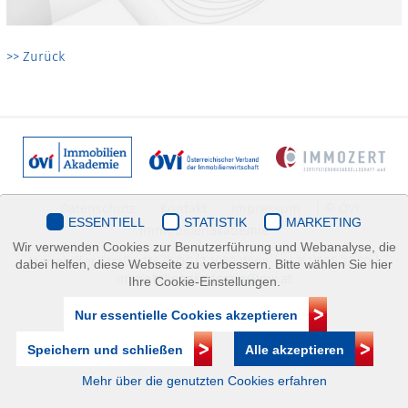
>> Zurück
Datenschutz
Kontakt
Impressum
| © ÖVI
ESSENTIELL
STATISTIK
MARKETING
Immobilienakademie
Wir verwenden Cookies zur Benutzerführung und Webanalyse, die
Mariahilfer Straße 116/2.OG/2 1070 Wien | +43(1)505 32 50 |
dabei helfen, diese Webseite zu verbessern. Bitte wählen Sie hier
immobilienakademie@ovi.at
Ihre Cookie-Einstellungen.
Nur essentielle Cookies akzeptieren
Speichern und schließen
Alle akzeptieren
Mehr über die genutzten Cookies erfahren