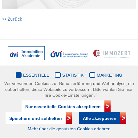
>> Zurück
Datenschutz
Kontakt
Impressum
| © ÖVI
ESSENTIELL
STATISTIK
MARKETING
Immobilienakademie
Wir verwenden Cookies zur Benutzerführung und Webanalyse, die
Mariahilfer Straße 116/2.OG/2 1070 Wien | +43(1)505 32 50 |
dabei helfen, diese Webseite zu verbessern. Bitte wählen Sie hier
immobilienakademie@ovi.at
Ihre Cookie-Einstellungen.
Nur essentielle Cookies akzeptieren
Speichern und schließen
Alle akzeptieren
Mehr über die genutzten Cookies erfahren